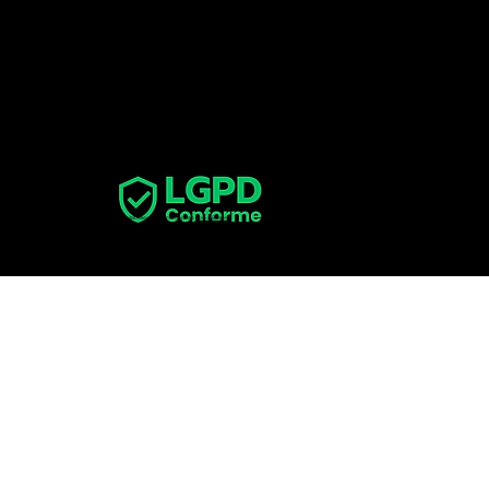
imprensa@lgpdconforme.com.br
Parcerias
parceiros@lgpdconforme.com.br
LGPD
Conforme
© Todos os direitos reservados. Uma empresa
Inova e-Business