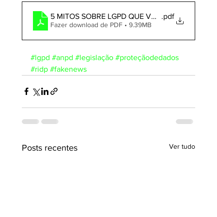
5 MITOS SOBRE LGPD QUE VOCÊ PRECISA SAB
.pdf
Fazer download de PDF • 9.39MB
#lgpd
#anpd
#legislação
#proteçãodedados
#ridp
#fakenews
Ver tudo
Posts recentes