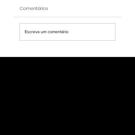
Comentários
Escreva um comentário
ANPD contratará mais de 200 pessoas
para apoio