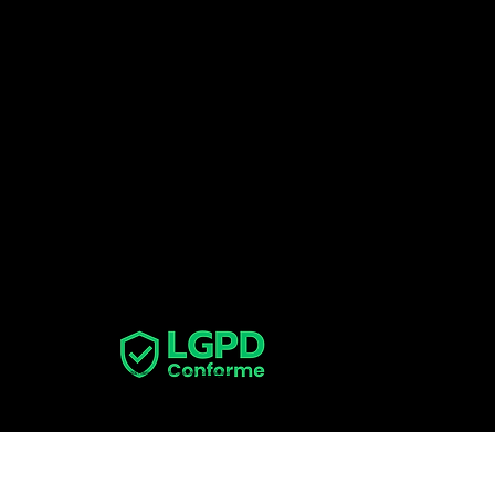
Suporte
suporte@lgpdconforme.com.br
Assessoria de Imprensa
imprensa@lgpdconforme.com.br
Parcerias
parceiros@lgpdconforme.com.br
LGPD
Conforme
© Todos os direitos reservados. Uma empresa
Inova e-Business