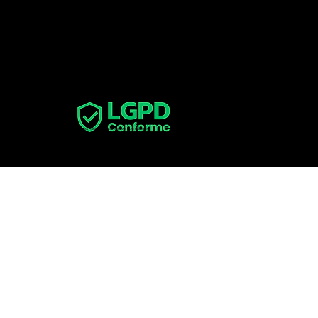
Parcerias
parceiros@lgpdconforme.com.br
LGPD
Conforme
© Todos os direitos reservados. Uma empresa
Inova e-Business